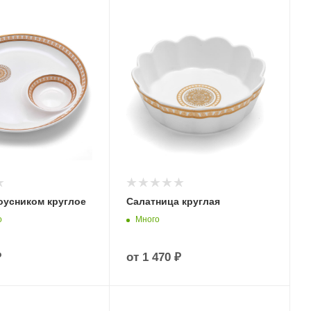
оусником круглое
Салатница круглая
о
Много
₽
от
1 470 ₽