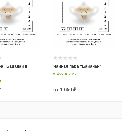
ра "Байанай в
Чайная пара "Байанай"
Достаточно
о
₽
от
1 650 ₽