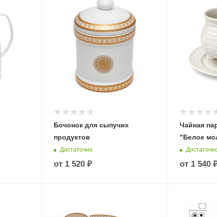
Бочонок для сыпучих
Чайная пар
продуктов
"Белое мо
Достаточно
Достаточн
от
1 520 ₽
от
1 540 