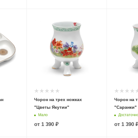
ан
Чорон на трех ножках
Чорон на т
"Цветы Якутии"
"Саранки"
Мало
Достаточн
от
1 390 ₽
от
1 390 