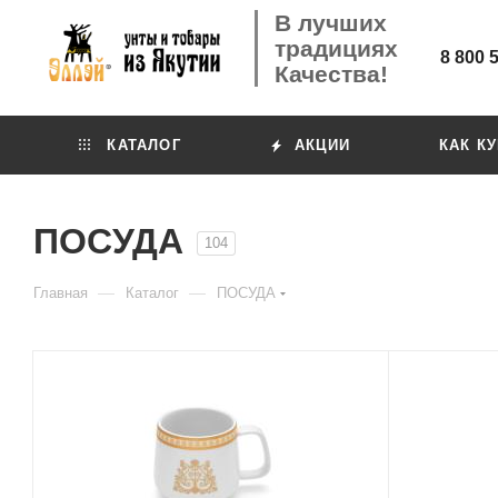
В лучших
традициях
8 800 
Качества!
КАТАЛОГ
АКЦИИ
КАК К
ПОСУДА
104
—
—
Главная
Каталог
ПОСУДА