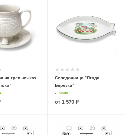
а на трех ножках
Селедочница "Ягода.
локо"
Березки"
о
Мало
₽
от
1 570 ₽