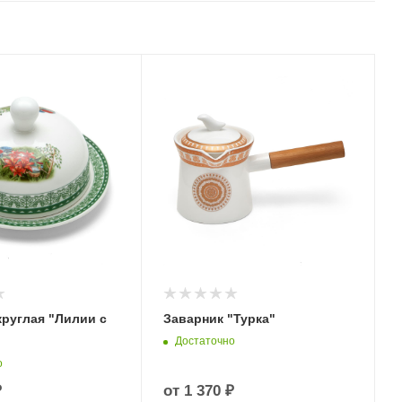
круглая "Лилии с
Заварник "Турка"
Достаточно
о
₽
от
1 370 ₽