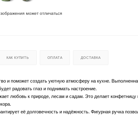
изображения может отличаться
КАК КУПИТЬ
ОПЛАТА
ДОСТАВКА
во и поможет создать уютную атмосферу на кухне. Выполненн
будет радовать глаз и поднимать настроение.
ает любовь к природе, лесам и садам. Это делает конфетницу 
кора.
антирует её долговечность и надёжность. Фигурная ручка позво
 использование конфетницы ещё более удобным.
ягкого моющего средства. Это поможет сохранить первоначальн