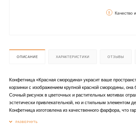
!
Качество 
ОПИСАНИЕ
ХАРАКТЕРИСТИКИ
ОТЗЫВЫ
Конфетница «Красная смородина» украсит ваше пространст
корзинки с изображением крупной красной смородины, она 
Сочный рисунок в цветочных и растительных мотивах отраж
эстетически привлекательной, но и стильным элементом де
Конфетница изготовлена из качественного фарфора, что гар
перемещать сладости за праздничным столом, что делает
Рекомендуется мыть посуду тёплой водой с применением м
блеск изделия на долгое время.