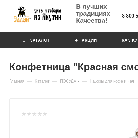
В лучших
традициях
8 800 
Качества!
КАТАЛОГ
АКЦИИ
КАК К
Конфетница "Красная см
—
—
—
Главная
Каталог
ПОСУДА
Наборы для кофе и чая