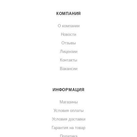
сервировки праздничного стола. Можно использовать
ежедневно, фарфор не боится сколов и царапин.
КОМПАНИЯ
О компании
Подойдёт блюдо для подачи мясной, рыбной и фруктовых
Новости
тарелок. Десертов и блинов.
Отзывы
Рекомендуется мыть фарфор тёплой водой с применением
Лицензии
мягкого моющего средства.
Контакты
Вакансии
Более подробно, ознакомиться с характеристиками
фарфоровой посуды, можно перейдя по
ссылке.
ИНФОРМАЦИЯ
Магазины
Условия оплаты
Условия доставки
Гарантия на товар
Политика