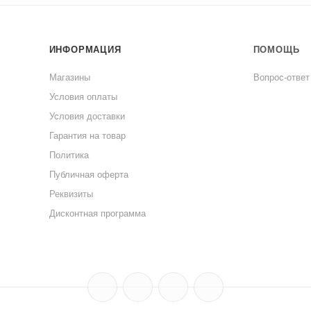
ные наггетсы.
тья блюда в посудомоечной машине, что значительно упроща
ИНФОРМАЦИЯ
ПОМОЩЬ
Магазины
Вопрос-ответ
ко функциональный предмет сервировки стола, но и стильн
Условия оплаты
 вашему столу.
Условия доставки
Гарантия на товар
ровой посуды, можно перейдя по
ссылке.
Политика
Публичная оферта
Реквизиты
Дисконтная программа