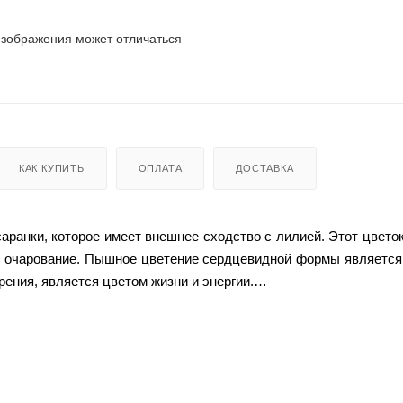
изображения может отличаться
КАК КУПИТЬ
ОПЛАТА
ДОСТАВКА
ранки, которое имеет внешнее сходство с лилией. Этот цветок
бое очарование. Пышное цветение сердцевидной формы являетс
рения, является цветом жизни и энергии.
ки чистого и практичного материала, который прост в уходе, 
вам долгое время, сохраняя свой первоначальный вид.
самых разнообразных блюд, включая пельмени, бифштекс, 