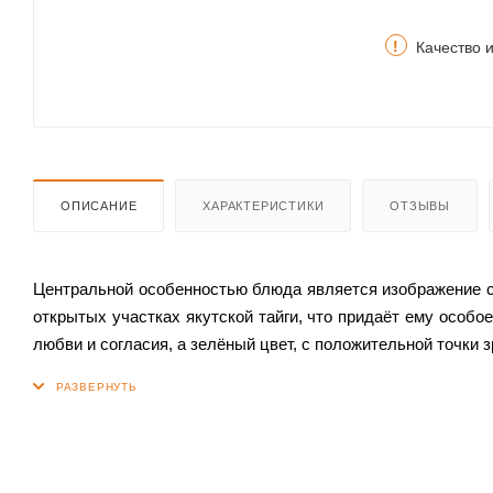
!
Качество 
ОПИСАНИЕ
ХАРАКТЕРИСТИКИ
ОТЗЫВЫ
Центральной особенностью блюда является изображение са
открытых участках якутской тайги, что придаёт ему осо
любви и согласия, а зелёный цвет, с положительной точки з
Блюдо изготовлено из натурального фарфора — экологичес
сколам и царапинам. Благодаря этому, оно будет служить 
Прямоугольное блюдо «Саранки» подходит для подачи 