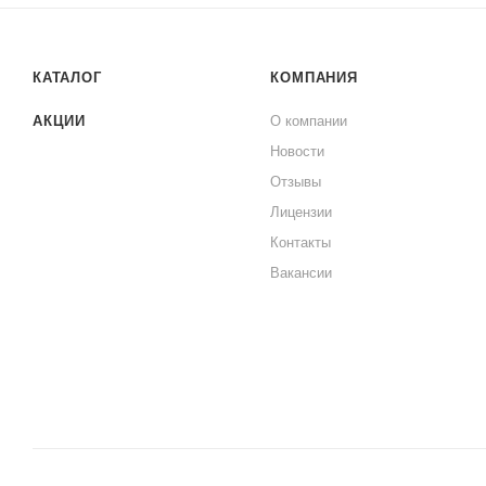
антрекот, а также чипсы, картофель фри, гамбургеры и кури
Дополнительным преимуществом является возможность мы
КАТАЛОГ
КОМПАНИЯ
ухода за ним.
АКЦИИ
О компании
В целом, прямоугольное блюдо «Саранки» — это не толь
Новости
декора, который добавит изысканности и индивидуальности
Отзывы
Лицензии
Более подробно, ознакомиться с характеристиками фарфо
Контакты
Вакансии