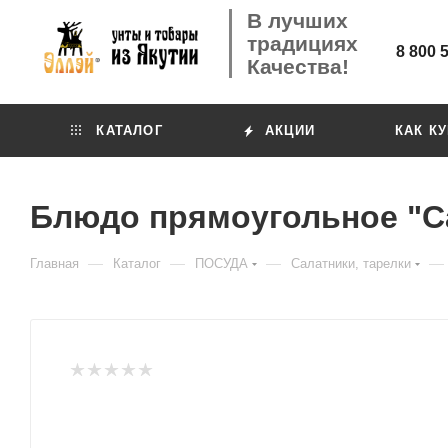
В лучших
традициях
8 800 
Качества!
КАТАЛОГ
АКЦИИ
КАК К
Блюдо прямоугольное "С
—
—
—
—
Главная
Каталог
ПОСУДА
Салатники, тарелки