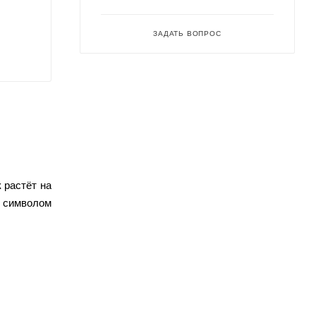
ЗАДАТЬ ВОПРОС
 растёт на
я символом
устойчив к
отбивные,