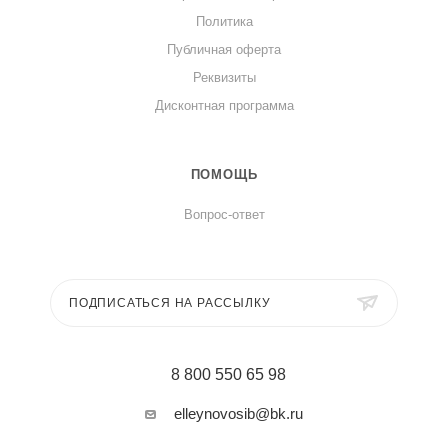
Политика
Более подробно, ознакомиться с характеристиками
Публичная оферта
фарфоровой посуды, можно перейдя по
ссылке.
Реквизиты
Дисконтная программа
ПОМОЩЬ
Вопрос-ответ
ПОДПИСАТЬСЯ НА РАССЫЛКУ
8 800 550 65 98
elleynovosib@bk.ru