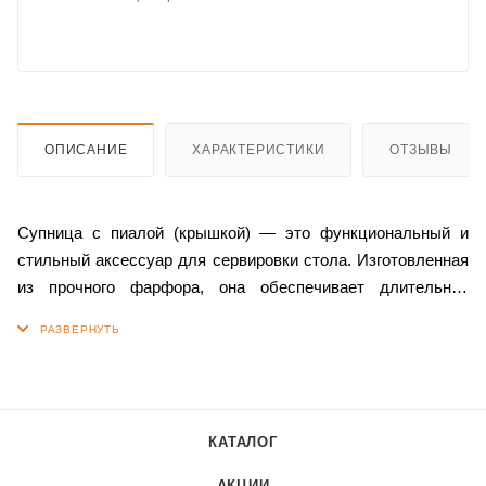
ОПИСАНИЕ
ХАРАКТЕРИСТИКИ
ОТЗЫВЫ
Супница с пиалой (крышкой) — это функциональный и
стильный аксессуар для сервировки стола. Изготовленная
из прочного фарфора, она обеспечивает длительное
сохранение температуры блюда, что позволяет
наслаждаться его вкусом и ароматом в течение всего
приёма пищи.
Крышка супницы также выполняет важную функцию
КАТАЛОГ
защиты содержимого от проникновения посторонних
предметов и запахов. Это делает её особенно удобной для
АКЦИИ