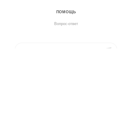
ПОМОЩЬ
Вопрос-ответ
ПОДПИСАТЬСЯ НА РАССЫЛКУ
8 800 550 65 98
elleynovosib@bk.ru