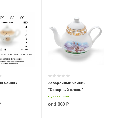
й чайник
Заварочный чайник
"Северный олень"
Достаточно
₽
от
1 860 ₽