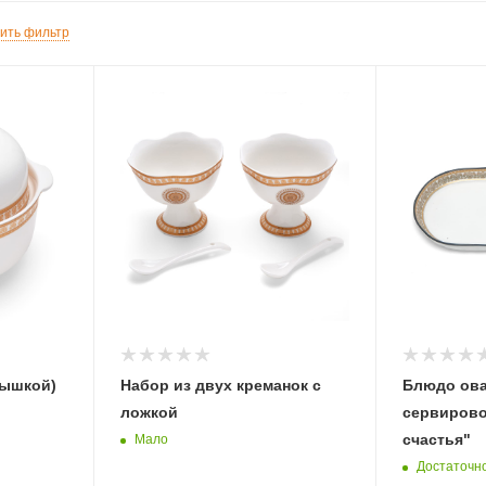
ить фильтр
рышкой)
Набор из двух креманок с
Блюдо ов
ложкой
сервирово
счастья"
Мало
Достаточн