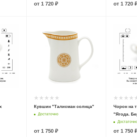
от
1 720 ₽
от
1 720 
х
Кувшин "Талисман солнца"
Чорон на т
"Ягода. Бе
Достаточно
Достаточн
от
1 750 ₽
от
1 750 