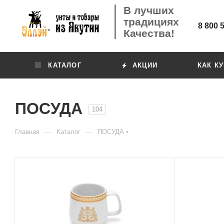
В лучших
традициях
8 800 
Качества!
КАТАЛОГ
АКЦИИ
КАК К
ПОСУДА
104
—
—
Главная
Каталог
ПОСУДА