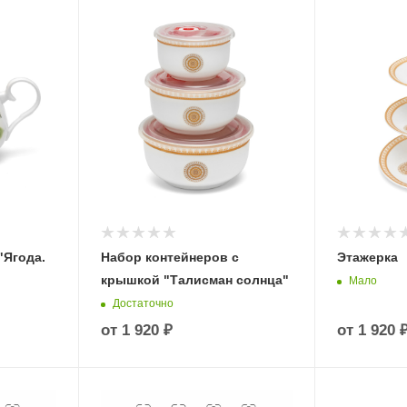
"Ягода.
Набор контейнеров с
Этажерка
крышкой "Талисман солнца"
Мало
Достаточно
от
1 920 ₽
от
1 920 