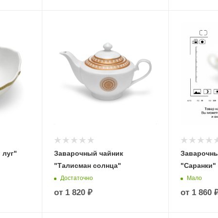
 луг"
Заварочный чайник
Заварочны
"Талисман солнца"
"Саранки"
Достаточно
Мало
от
1 820 ₽
от
1 860 