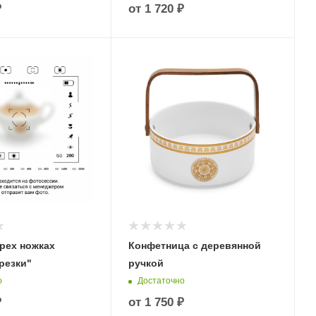
₽
от
1 720 ₽
рех ножках
Конфетница с деревянной
резки"
ручкой
о
Достаточно
₽
от
1 750 ₽