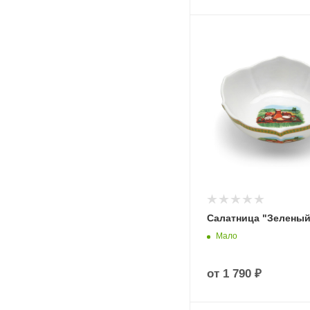
Салатница "Зеленый
Мало
от
1 790 ₽