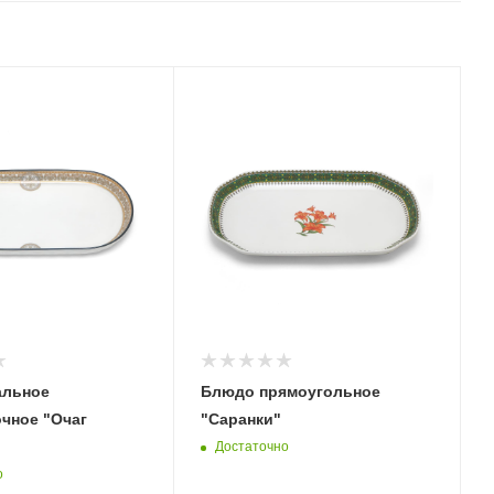
альное
Блюдо прямоугольное
чное "Очаг
"Саранки"
Достаточно
о