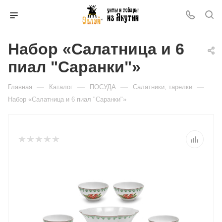
Набор «Салатница и 6
пиал "Саранки"»
—
—
—
—
Главная
Каталог
ПОСУДА
Салатники, тарелки
Набор «Салатница и 6 пиал "Саранки"»