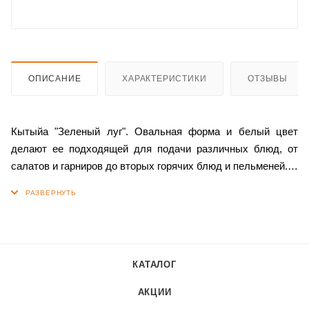
ОПИСАНИЕ
ХАРАКТЕРИСТИКИ
ОТЗЫВЫ
Кытыйа "Зеленый луг". Овальная форма и белый цвет
делают ее подходящей для подачи различных блюд, от
салатов и гарниров до вторых горячих блюд и пельменей.
Изготовленная из высококачественного фарфора, эта
тарелка обладает прочностью и долговечностью, что
делает ее отличным выбором для повседневного
использования.
КАТАЛОГ
Кытыйа "Зеленый луг" также можно мыть в посудомоечной
АКЦИИ
машине, что значительно облегчает процесс ухода за ней и