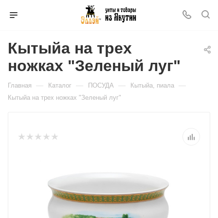
Кытыйа на трех
ножках "Зеленый луг"
—
—
—
—
Главная
Каталог
ПОСУДА
Кытыйа, пиала
Кытыйа на трех ножках "Зеленый луг"