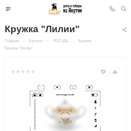
Кружка "Лилии"
—
—
—
—
Главная
Каталог
ПОСУДА
Кружки
Кружка "Лилии"