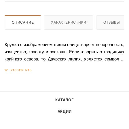
ОПИСАНИЕ
ХАРАКТЕРИСТИКИ
ОТЗЫВЫ
Кружка с изображением лилии олицетворяет непорочность,
изящество, красоту и роскошь. Если говорить о традициях
крайнего севера, то Даурская лилия, является символом
короткого, но красивого якутского лета, ей посвящены
народные песни и стихи. Цветок встречается на лугах и
опушках в южных и центральных районах.
Данную кружку можно подарить начальнице, коллеге или
КАТАЛОГ
близкому человеку в знак уважения и процветания.
АКЦИИ
Объем кружки составляет 400 мл, что позволяет
наслаждаться любимым напитком в течение всего дня.