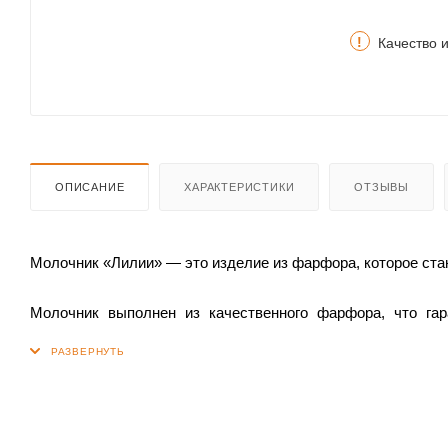
!
Качество 
ОПИСАНИЕ
ХАРАКТЕРИСТИКИ
ОТЗЫВЫ
Молочник «Лилии» — это изделие из фарфора, которое ст
Молочник выполнен из качественного фарфора, что гара
молочник не впитывает запахи и вкусы продуктов, сохраняя
Особенностью молочника является его объём, он позв
приготовления утреннего кофе или какао.