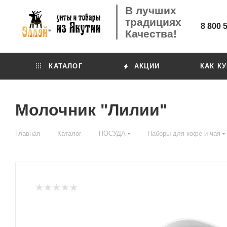
В лучших
традициях
8 800 
Качества!
КАТАЛОГ
АКЦИИ
КАК К
Молочник "Лилии"
—
—
—
Главная
Каталог
ПОСУДА
Наборы для кофе и чая