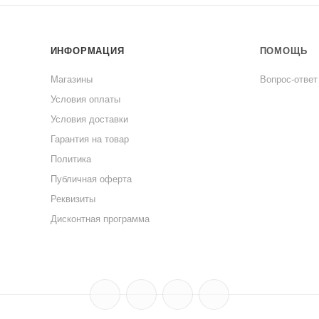
сочетается с любым интерьером кухни. Изображение Даурс
ИНФОРМАЦИЯ
ПОМОЩЬ
ей молока и сливок.
Магазины
Вопрос-ответ
нием мягкого моющего средства.
Условия оплаты
Условия доставки
ровой посуды, можно перейдя по
ссылке
.
Гарантия на товар
Политика
Публичная оферта
Реквизиты
Дисконтная программа