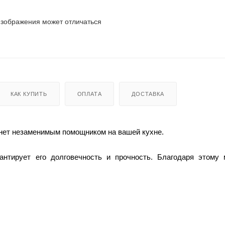
изображения может отличаться
КАК КУПИТЬ
ОПЛАТА
ДОСТАВКА
анет незаменимым помощником на вашей кухне.
нтирует его долговечность и прочность. Благодаря этому 
 их первозданный аромат.
оляет хранить в нём достаточное количество молока или с