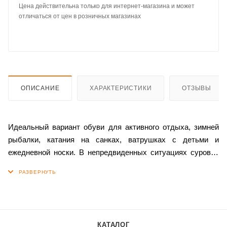
Цена действительна только для интернет-магазина и может
отличаться от цен в розничных магазинах
ОПИСАНИЕ
ХАРАКТЕРИСТИКИ
ОТЗЫВЫ
Идеальный вариант обуви для активного отдыха, зимней
рыбалки, катания на санках, ватрушках с детьми и
ежедневной носки. В непредвиденных ситуациях суровой
зимы, полусапоги из камуса лошади являются
незаменимой обувью. При длительном пребывании на
морозе, обувь сохраняет вам здоровье и хорошее
настроение.
КАТАЛОГ