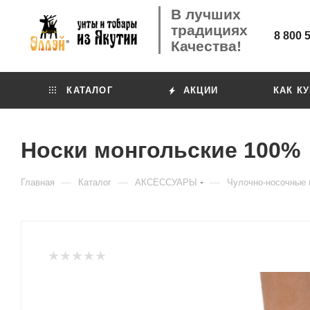
В лучших
традициях
8 800 
Качества!
КАТАЛОГ
АКЦИИ
КАК К
Носки монгольские 100%
—
—
—
Главная
Каталог
АКСЕССУАРЫ
Чулочно-носочные 