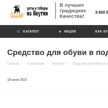
В лучших
традициях
8 800 
Качества!
КАТАЛОГ
АКЦИИ
КАК К
Средство для обуви в по
—
—
—
Главная
О компании
Новости
Средство для обуви в 
18 июня 2023