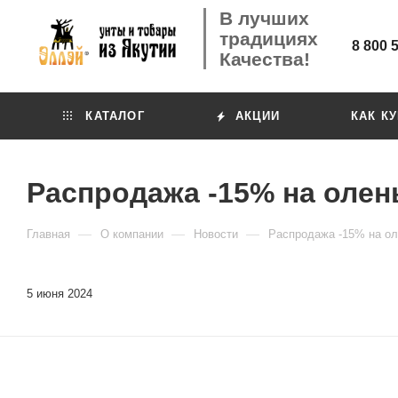
В лучших
традициях
8 800 
Качества!
КАТАЛОГ
АКЦИИ
КАК К
Распродажа -15% на олен
—
—
—
Главная
О компании
Новости
Распродажа -15% на ол
5 июня 2024