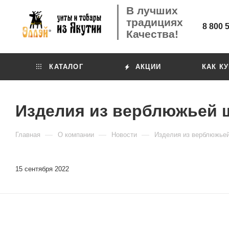
В лучших
традициях
8 800 
Качества!
КАТАЛОГ
АКЦИИ
КАК К
Изделия из верблюжьей 
—
—
—
Главная
О компании
Новости
Изделия из верблюжье
15 сентября 2022