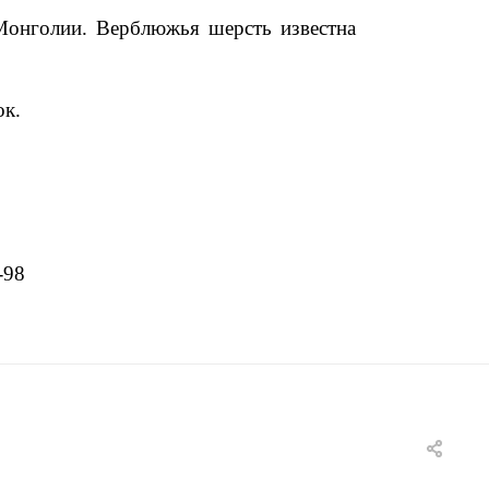
Монголии. Верблюжья шерсть известна
ок.
-98