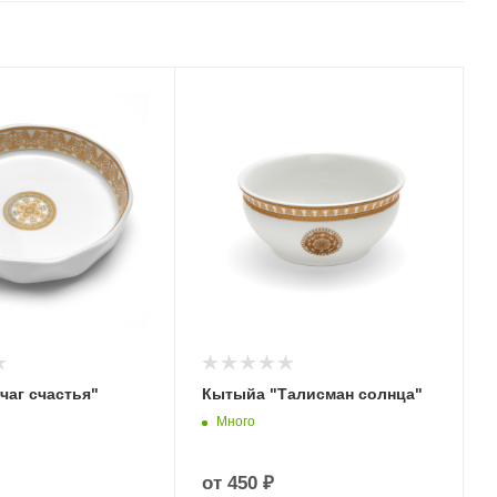
чаг счастья"
Кытыйа "Талисман солнца"
Много
от
450 ₽