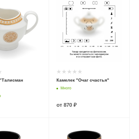
"Талисман
Камелек "Очаг счастья"
Много
о
от
870 ₽