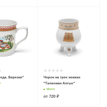
ода. Березки"
Чорон на трех ножках
"Талисман Алгыс"
о
Много
от
720 ₽