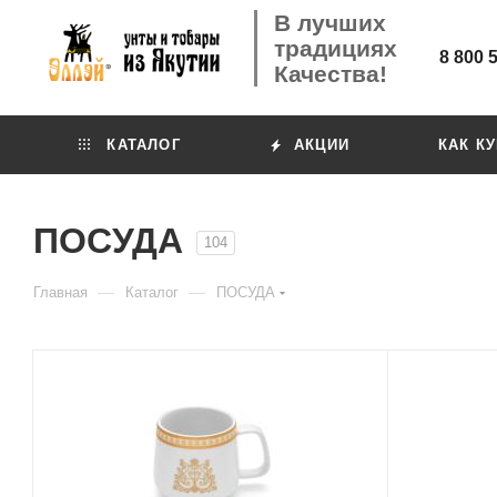
В лучших
традициях
8 800 
Качества!
КАТАЛОГ
АКЦИИ
КАК К
ПОСУДА
104
—
—
Главная
Каталог
ПОСУДА