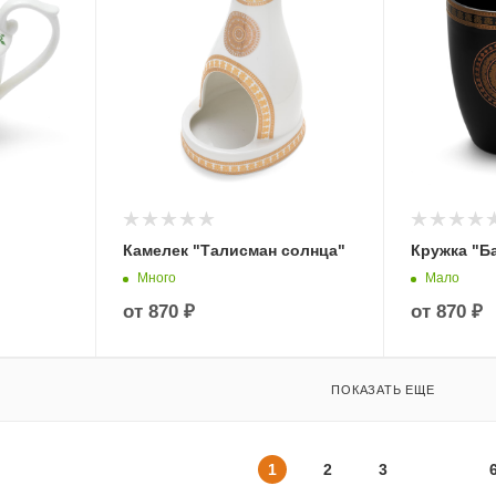
Камелек "Талисман солнца"
Кружка "Б
Много
Мало
от
870 ₽
от
870 ₽
ПОКАЗАТЬ ЕЩЕ
1
2
3