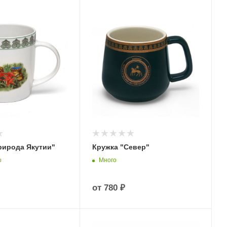
рирода Якутии"
Кружка "Север"
о
Много
от
780 ₽