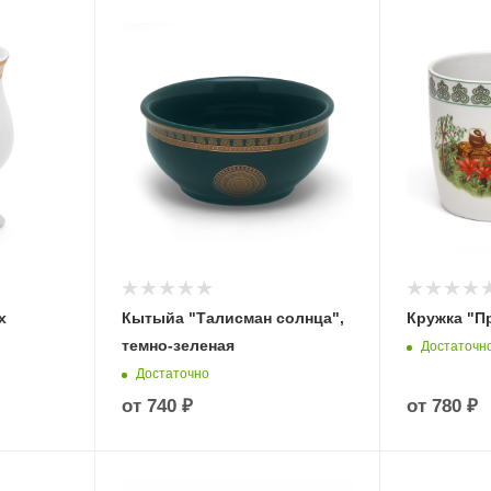
х
Кытыйа "Талисман солнца",
Кружка "П
темно-зеленая
Достаточн
Достаточно
от
740 ₽
от
780 ₽