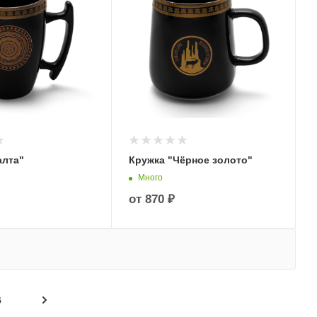
алта"
Кружка "Чёрное золото"
Много
от
870 ₽
6