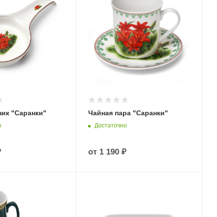
ик "Саранки"
Чайная пара "Саранки"
о
Достаточно
₽
от
1 190 ₽