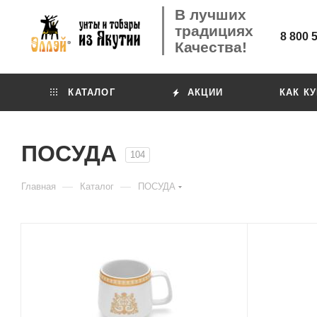
В лучших
традициях
8 800 
Качества!
КАТАЛОГ
АКЦИИ
КАК К
ПОСУДА
104
—
—
Главная
Каталог
ПОСУДА