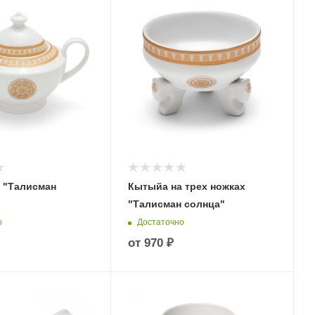
 "Талисман
Кытыйа на трех ножках
"Талисман солнца"
о
Достаточно
от
970 ₽