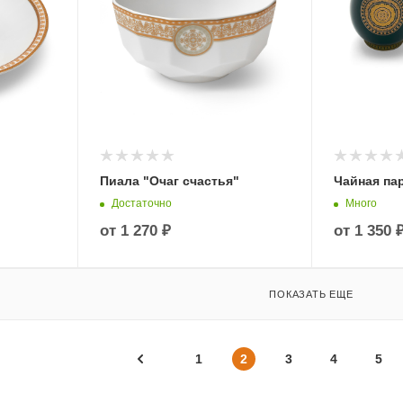
Пиала "Очаг счастья"
Чайная па
Достаточно
Много
от
1 270 ₽
от
1 350 
ПОКАЗАТЬ ЕЩЕ
1
2
3
4
5