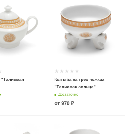
 "Талисман
Кытыйа на трех ножках
"Талисман солнца"
о
Достаточно
от
970 ₽