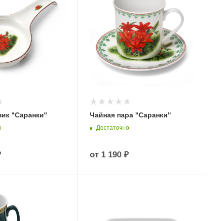
ик "Саранки"
Чайная пара "Саранки"
о
Достаточно
₽
от
1 190 ₽