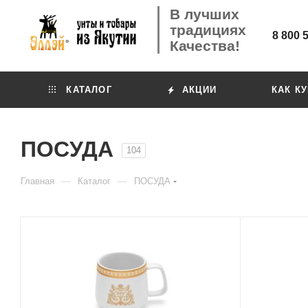
В лучших
традициях
8 800 
Качества!
КАТАЛОГ
АКЦИИ
КАК К
ПОСУДА
104
—
—
Главная
Каталог
ПОСУДА