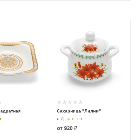
вадратная
Сахарница "Лилии"
о
Достаточно
от
920 ₽