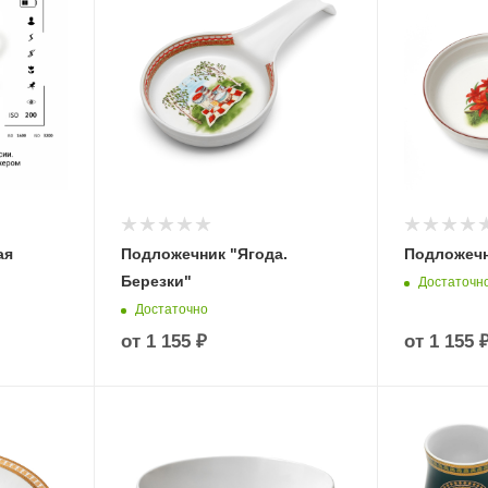
ая
Подложечник "Ягода.
Подложечн
Березки"
Достаточн
Достаточно
от
1 155 ₽
от
1 155 