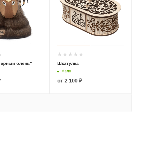
верный олень"
Шкатулка
Мало
₽
от
2 100 ₽