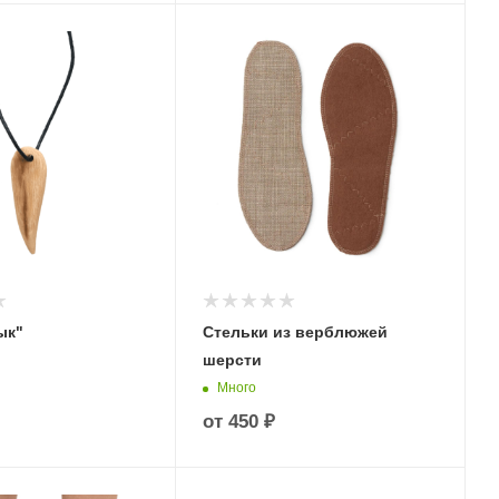
ык"
Стельки из верблюжей
шерсти
Много
от
450 ₽