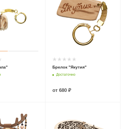
апа"
Брелок "Якутия"
о
Достаточно
от
680 ₽