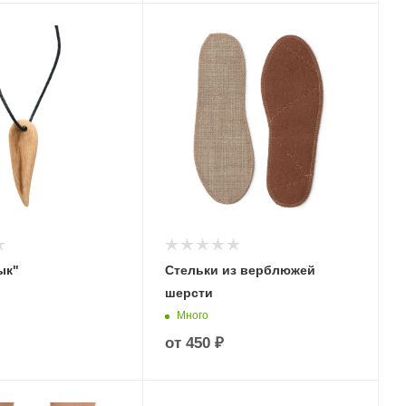
ык"
Стельки из верблюжей
шерсти
Много
от
450 ₽