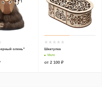
верный олень"
Шкатулка
Мало
₽
от
2 100 ₽