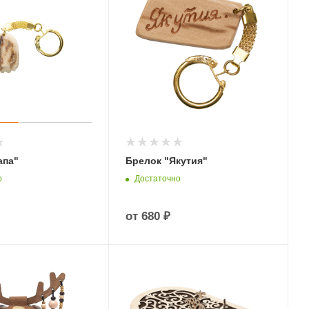
апа"
Брелок "Якутия"
о
Достаточно
от
680 ₽