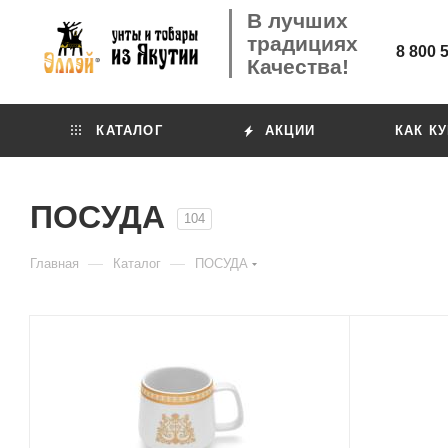
В лучших
традициях
8 800 
Качества!
КАТАЛОГ
АКЦИИ
КАК К
ПОСУДА
104
—
—
Главная
Каталог
ПОСУДА