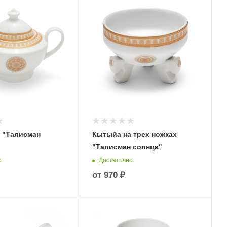
 "Талисман
Кытыйа на трех ножках
"Талисман солнца"
о
Достаточно
от
970 ₽