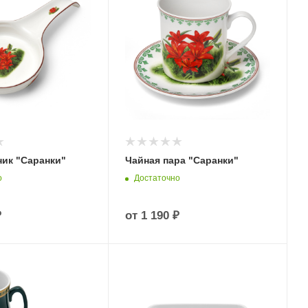
ик "Саранки"
Чайная пара "Саранки"
о
Достаточно
₽
от
1 190 ₽