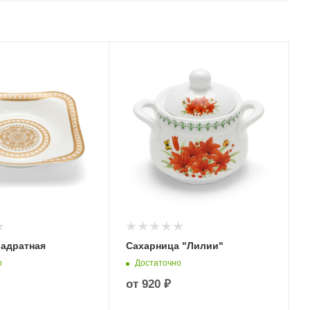
вадратная
Сахарница "Лилии"
о
Достаточно
от
920 ₽