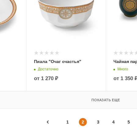
Пиала "Очаг счастья"
Чайная па
Достаточно
Много
от
1 270 ₽
от
1 350 
ПОКАЗАТЬ ЕЩЕ
1
2
3
4
5