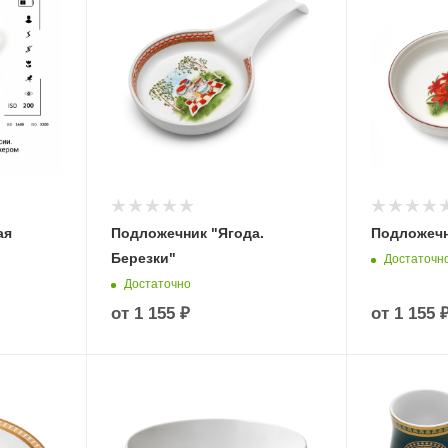
ая
Подложечник "Ягода.
Подложечн
Березки"
Достаточн
Достаточно
от
1 155 ₽
от
1 155 