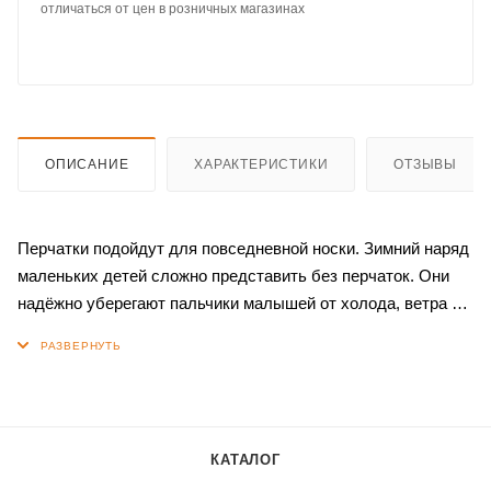
отличаться от цен в розничных магазинах
ОПИСАНИЕ
ХАРАКТЕРИСТИКИ
ОТЗЫВЫ
Перчатки подойдут для повседневной носки. Зимний наряд
маленьких детей сложно представить без перчаток. Они
надёжно уберегают пальчики малышей от холода, ветра и
снега и делают прогулки и игры на свежем воздухе
комфортнее и безопаснее. Манжет на резинке
обеспечивает хорошую фиксацию перчаток на запястье.
КАТАЛОГ