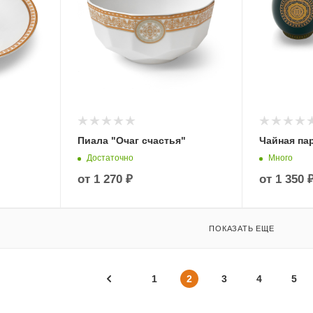
Пиала "Очаг счастья"
Чайная па
Достаточно
Много
от
1 270 ₽
от
1 350 
ПОКАЗАТЬ ЕЩЕ
1
2
3
4
5