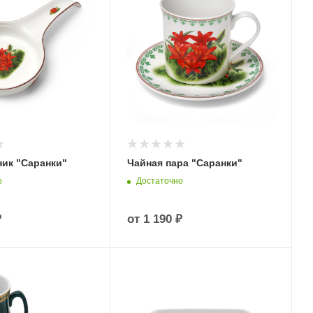
ик "Саранки"
Чайная пара "Саранки"
о
Достаточно
₽
от
1 190 ₽