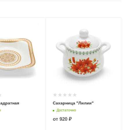
вадратная
Сахарница "Лилии"
о
Достаточно
от
920 ₽