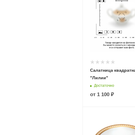
Салатница квадратн
"Лилии"
Достаточно
от
1 100 ₽