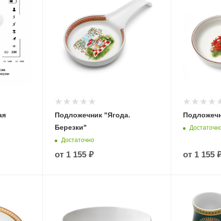
ая
Подложечник "Ягода.
Подложечн
Березки"
Достаточн
Достаточно
от
1 155 ₽
от
1 155 