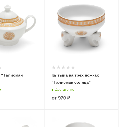
 "Талисман
Кытыйа на трех ножках
"Талисман солнца"
о
Достаточно
от
970 ₽