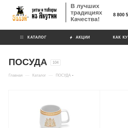
В лучших
традициях
8 800 
Качества!
КАТАЛОГ
АКЦИИ
КАК К
ПОСУДА
104
—
—
Главная
Каталог
ПОСУДА