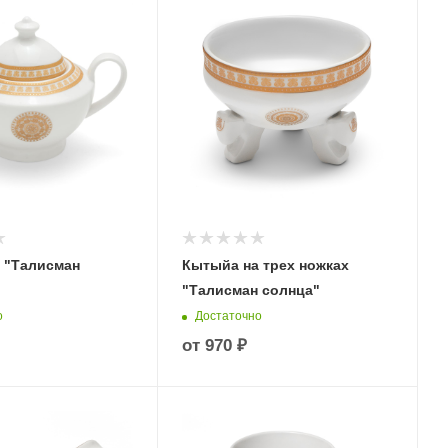
 "Талисман
Кытыйа на трех ножках
"Талисман солнца"
о
Достаточно
от
970 ₽