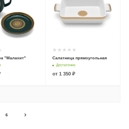
ра "Малахит"
Салатница прямоугольная
о
Достаточно
₽
от
1 350 ₽
6