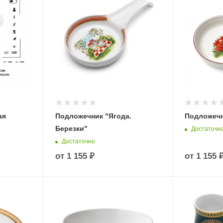
ая
Подложечник "Ягода.
Подложечн
Березки"
Достаточн
Достаточно
от
1 155 ₽
от
1 155 