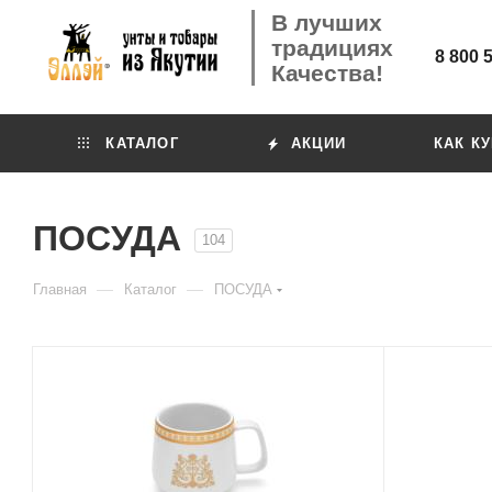
В лучших
традициях
8 800 
Качества!
КАТАЛОГ
АКЦИИ
КАК К
ПОСУДА
104
—
—
Главная
Каталог
ПОСУДА