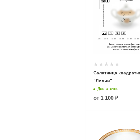
Салатница квадратн
"Лилии"
Достаточно
от
1 100 ₽