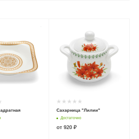
вадратная
Сахарница "Лилии"
о
Достаточно
от
920 ₽