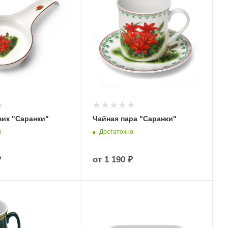
ик "Саранки"
Чайная пара "Саранки"
о
Достаточно
₽
от
1 190 ₽