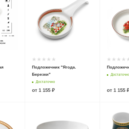
ая
Подложечник "Ягода.
Подложечн
Березки"
Достаточн
Достаточно
от
1 155 ₽
от
1 155 