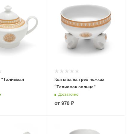
 "Талисман
Кытыйа на трех ножках
"Талисман солнца"
о
Достаточно
от
970 ₽