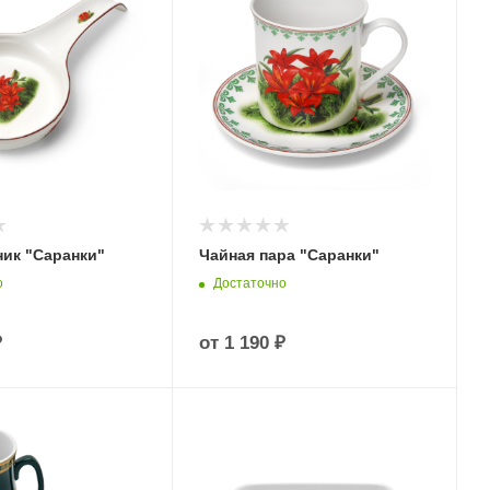
ик "Саранки"
Чайная пара "Саранки"
о
Достаточно
₽
от
1 190 ₽