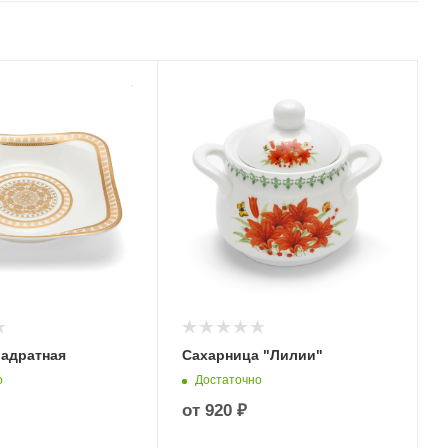
вадратная
Сахарница "Лилии"
о
Достаточно
от
920 ₽