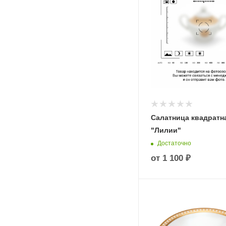
Салатница квадратн
"Лилии"
Достаточно
от
1 100 ₽