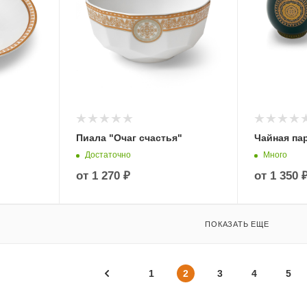
Пиала "Очаг счастья"
Чайная па
Достаточно
Много
от
1 270 ₽
от
1 350 
ПОКАЗАТЬ ЕЩЕ
1
2
3
4
5