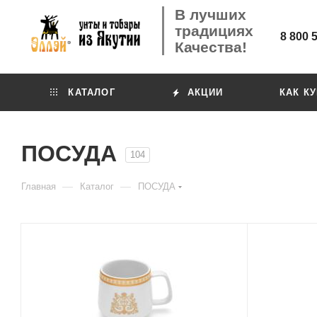
В лучших
традициях
8 800 
Качества!
КАТАЛОГ
АКЦИИ
КАК К
ПОСУДА
104
—
—
Главная
Каталог
ПОСУДА