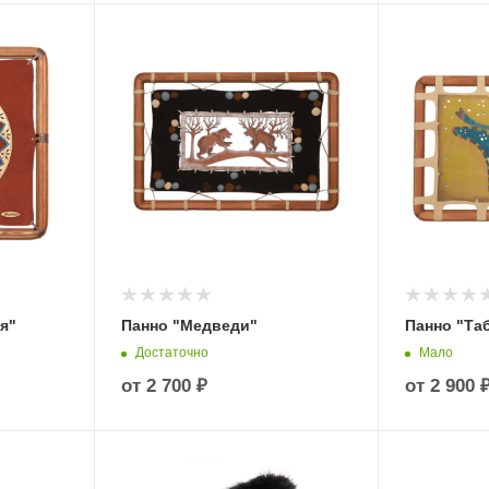
я"
Панно "Медведи"
Панно "Таб
Достаточно
Мало
от
2 700 ₽
от
2 900 