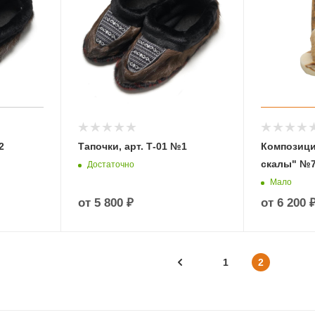
2
Тапочки, арт. Т-01 №1
Композици
скалы" №
Достаточно
Мало
от
5 800 ₽
от
6 200 
1
2