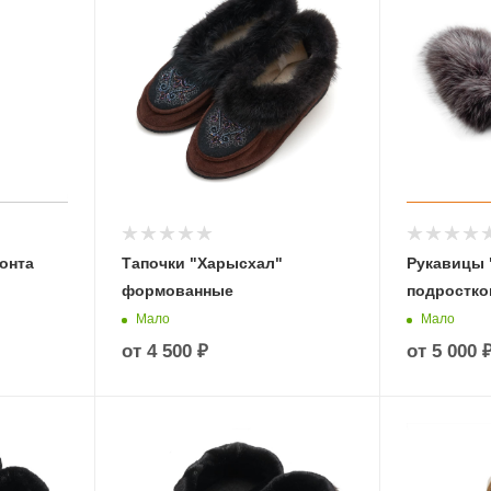
онта
Тапочки "Харысхал"
Рукавицы
формованные
подростк
Мало
Мало
от
4 500 ₽
от
5 000 