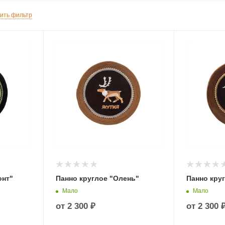
ить фильтр
онт"
Панно круглое "Олень"
Панно кру
Мало
Мало
от
2 300 ₽
от
2 300 