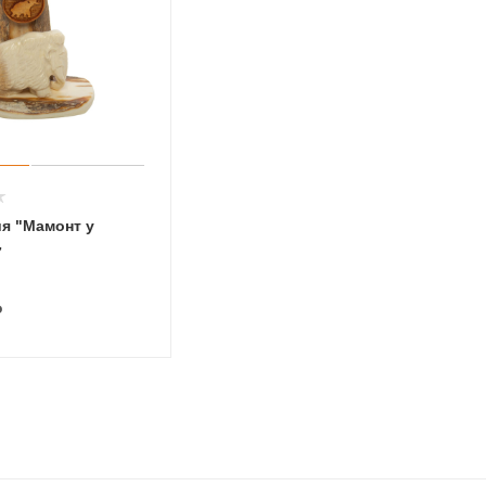
я "Мамонт у
7
₽