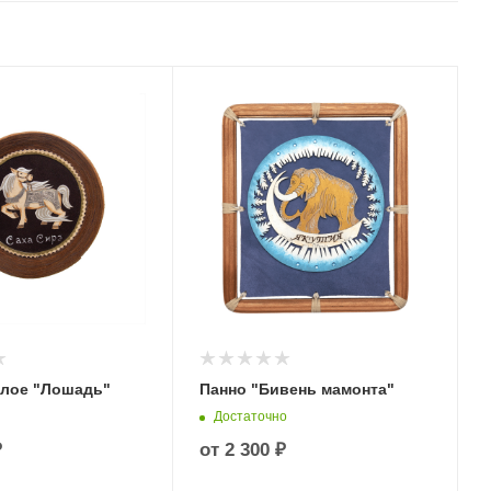
глое "Лошадь"
Панно "Бивень мамонта"
Достаточно
₽
от
2 300 ₽