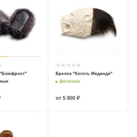
 "Блюфрост"
Брелок "Коготь Медведя"
овые
Достаточно
₽
от
5 800 ₽