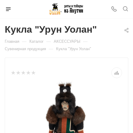
Кукла "Урун Уолан"
—
—
—
Главная
Каталог
АКСЕССУАРЫ
—
Сувенирная продукция
Кукла "Урун Уолан"