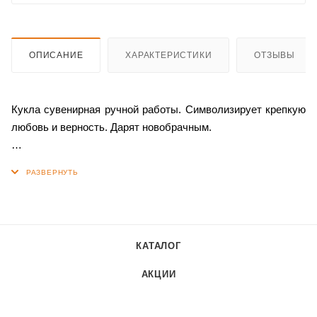
ОПИСАНИЕ
ХАРАКТЕРИСТИКИ
ОТЗЫВЫ
Кукла сувенирная ручной работы. Символизирует крепкую
любовь и верность. Дарят новобрачным.
Мужской свадебный наряд обычно называют
индивидуальным чумом, является символом защиты
человека от холода и злых духов. Шапка и рукавицы в
мужском наряде предполагают и сулят достаток в доме
новобрачных. Отдельно можно приобрести женский
КАТАЛОГ
экземпляр куклы «Айталы Куо».
АКЦИИ