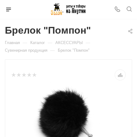
Брелок "Помпон"
—
—
—
Главная
Каталог
АКСЕССУАРЫ
—
Сувенирная продукция
Брелок "Помпон"