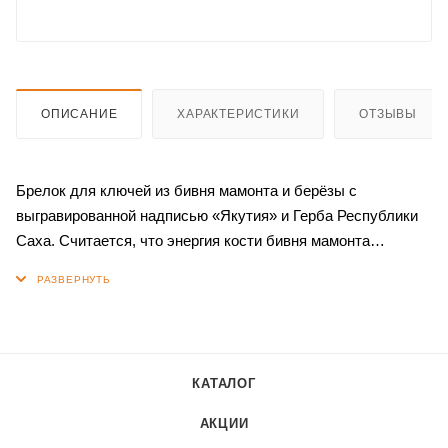
ОПИСАНИЕ
ХАРАКТЕРИСТИКИ
ОТЗЫВЫ
Брелок для ключей из бивня мамонта и берёзы с
выгравированной надписью «Якутия» и Герба Республики
Саха. Считается, что энергия кости бивня мамонта
целебно влияет на человеческое здоровье. Своей
неповторимостью брелок собирает взгляды всех вокруг.
Подходит как для ключей, так и отдельного использования.
КАТАЛОГ
АКЦИИ