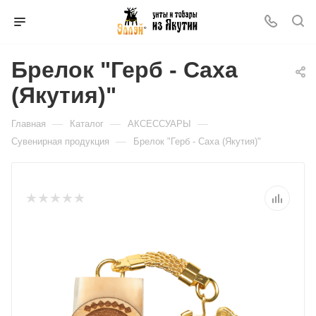
Брелок "Герб - Саха
(Якутия)"
—
—
—
Главная
Каталог
АКСЕССУАРЫ
—
Сувенирная продукция
Брелок "Герб - Саха (Якутия)"